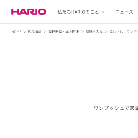
私たちHARIOのこと
ニュース
HOME
製品情報
調理器具・卓上関連
調味料入れ
醤油さし ワンプ
ワンプッシュで適