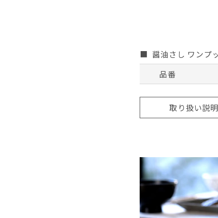
醤油さし ワンプ
品番
取り扱い説