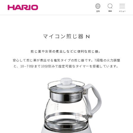
言語
検索
メニュー
マイコン煎じ器 N
煎じ薬やお茶の煮出しなどに便利な煎じ器。
安心して煎じ薬が煮出せる電気タイプの煎じ器です。7段階の火力調整
と、10∼70分まで10分刻みで設定可能なタイマーを搭載しています。