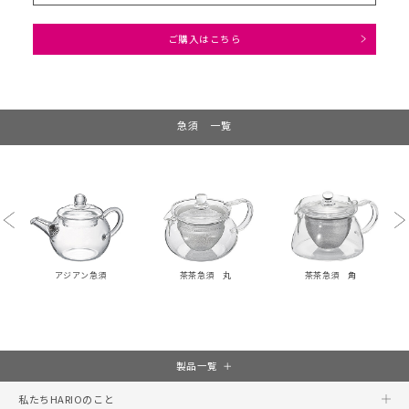
ご購入はこちら
急須 一覧
Previous
Ne
アジアン急須
茶茶急須 丸
茶茶急須 角
製品一覧
私たちHARIOのこと