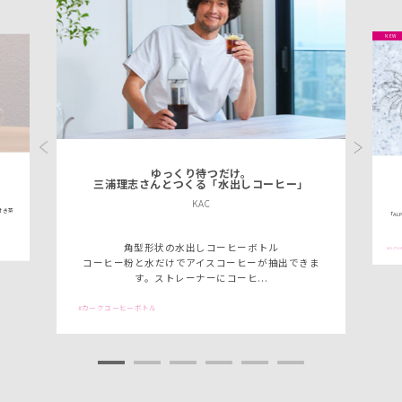
Previous
Next
ゆっくり待つだけ。
三浦理志さんとつくる「水出しコーヒー」
KAC
付き茶
「AL
角型形状の水出しコーヒーボトル
ALPHA
コーヒー粉と水だけでアイスコーヒーが抽出できま
す。ストレーナーにコーヒ...
カークコーヒーボトル
1
2
3
4
5
6