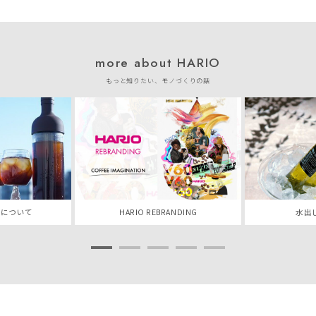
more about HARIO
もっと知りたい、モノづくりの話
ーについて
HARIO REBRANDING
水出
1
2
3
4
5