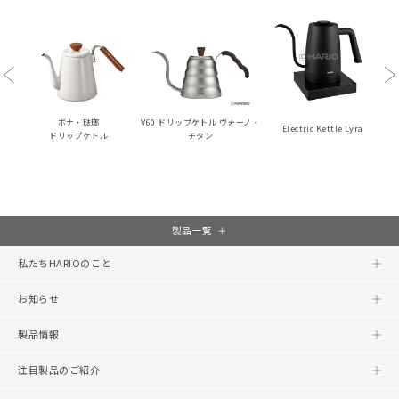
Previous
Ne
ボナ・琺瑯
V60 ドリップケトル ヴォーノ・
Electric Kettle Lyra
ドリップケトル
チタン
製品一覧
私たちHARIOのこと
お知らせ
製品情報
注目製品のご紹介