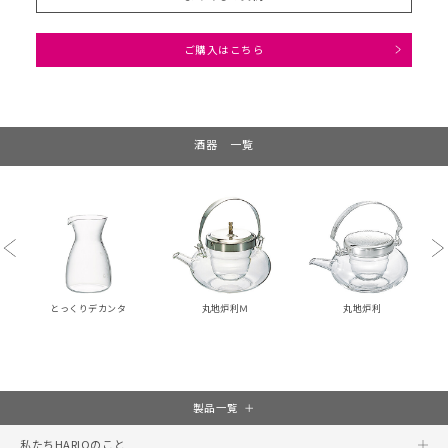
ご購入はこちら
酒器 一覧
Previous
Ne
とっくりデカンタ
丸地炉利Ｍ
丸地炉利
製品一覧
私たちHARIOのこと