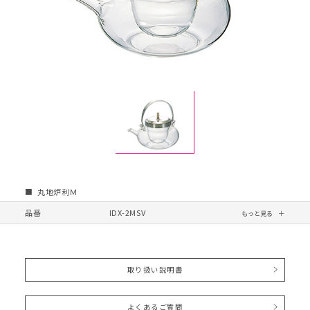
丸地炉利Ｍ
品番
IDX-2MSV
取り扱い説明書
よくあるご質問