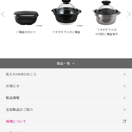
Previous
Ne
フタがガラスの
ご飯釜のおひつ
フタがガラスのご飯釜
IH対応ご飯釜雪平
製品一覧
私たちHARIOのこと
お知らせ
製品情報
注目製品のご紹介
採用について