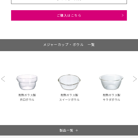
ご購入はこちら
メジャーカップ・ボウル 一覧
Previous
Ne
耐熱ガラス製
耐熱ガラス製
耐熱ガラス製
片口ボウル
スイーツボウル
サラダボウル
製品一覧